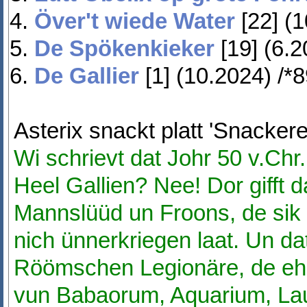
Över't wiede Water
[22] (1
De Spökenkieker
[19] (6.2
De Gallier
[1] (10.2024) /*8
Asterix snackt platt 'Snacker
Wi schrievt dat Johr 50 v.Chr
Heel Gallien? Nee! Dor gifft 
Mannslüüd un Froons, de sik 
nich ünnerkriegen laat. Un dat 
Röömschen Legionäre, de ehr
vun Babaorum, Aquarium, La