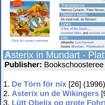
Translator(s)
Hartmut Cyriacks, Peter Nissen
Obelix's Motto
De sünd mall, de Römers!
Links
A few of the Gauls ...
mundart titles
, and
concise ov
Info
Click for covers overview
wikipedia:
Low German
Asterix
Mundart - Plattdeutsch
A
sterix in Mundart - Pla
Publisher:
Bookschoosteree E
De Törn för nix
[26] (1996)
Asterix un de Wikingers
[
Lütt Obelix op grote Fohr