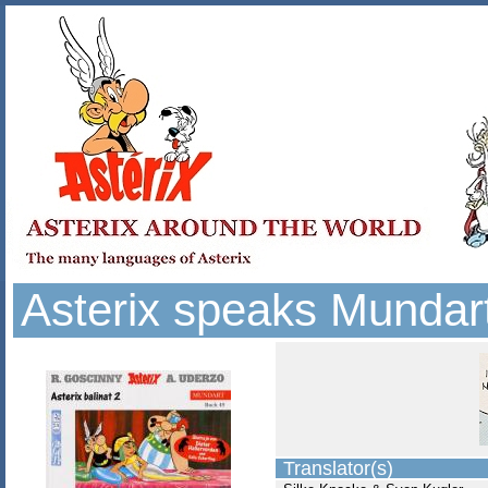
Asterix speaks Mundart
Translator(s)