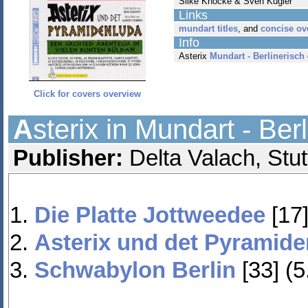
Silke Knocke & Sven Kugler
Links
mundart titles
, and
concise ov
Info
Asterix
Mundart - Berlinerisch
Click for covers overview
A
sterix in Mundart - Ber
Publisher:
Delta Valach, Stut
Die Platte Jottweedee
[17]
Asterix und det Pyramide
Schwabylon Berlin
[33] (5