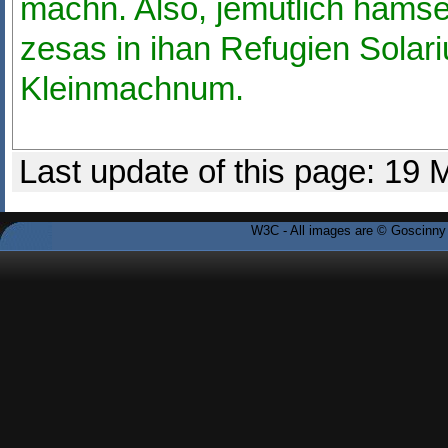
machn. Also, jemütlich hamset 
zesas in ihan Refugien Solar
Kleinmachnum.
Last update of this page: 19
W3C - All images are © Goscinny